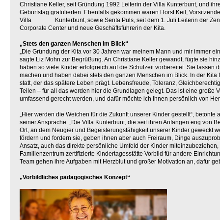
Christiane Keller, seit Gründung 1992 Leiterin der Villa Kunterbunt, und i
Geburtstag gratulierten. Ebenfalls gekommen waren Horst Keil, Vorsitzend
Villa Kunterbunt, sowie Senta Puls, seit dem 1. Juli Leiterin der Zent
Corporate Center und neue Geschäftsführerin der Kita.
„Stets den ganzen Menschen im Blick“
„Die Gründung der Kita vor 30 Jahren war meinem Mann und mir immer ein
sagte Liz Mohn zur Begrüßung. An Christiane Keller gewandt, fügte sie hinz
haben so viele Kinder erfolgreich auf die Schulzeit vorbereitet. Sie lassen
machen und haben dabei stets den ganzen Menschen im Blick. In der Kita f
statt, der das spätere Leben prägt. Lebensfreude, Toleranz, Gleichberech
Teilen – für all das werden hier die Grundlagen gelegt. Das ist eine große 
umfassend gerecht werden, und dafür möchte ich Ihnen persönlich von He
„Hier werden die Weichen für die Zukunft unserer Kinder gestellt“, betont
seiner Ansprache. „Die Villa Kunterbunt, die seit ihren Anfängen eng von Ber
Ort, an dem Neugier und Begeisterungsfähigkeit unserer Kinder geweckt w
fördern und fordern sie, geben ihnen aber auch Freiraum, Dinge auszuprobi
Ansatz, auch das direkte persönliche Umfeld der Kinder miteinzubeziehen, sei
Familienzentrum zertifizierte Kindertagesstätte Vorbild für andere Einrichtun
Team gehen ihre Aufgaben mit Herzblut und großer Motivation an, dafür ge
„Vorbildliches pädagogisches Konzept“