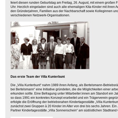
feiert diesen runden Geburtstag am Freitag, 26. August, mit einem großen F
Uhr. Herzlich eingeladen sind auch alle ehemaligen Kita-Kinder mit ihren
den Gründerjahren, Familien aus der Nachbarschaft sowie Kolleginnen un
verschiedenen Netzwerk-Organisationen.
Das erste Team der Villa Kunterbunt
Die „Villa Kunterbunt“ nahm 1989 ihren Anfang, als Bertelsmann-Betriebsrä
bei Bertelsmann“ eine Initiative gründeten, die die Möglichkeiten einer ar
erkunden sollte. Eine Befragung unter Mitarbeiter:innen am Standort ein Jah
so dass 1991 ein konkretes Konzept erarbeitet und ein Trägerverein gegrü
erfolgte die Eröffnung der betriebsnahen Kindertagesstätte „Villa Kunterbun
zunächst zwei Gruppen à 20 Kinder im Alter von drei bis sechs Jahren. Ein J
Partner Kindertagesstätte „Villa Sonnenschein“ am südöstlichen Stadtrand 