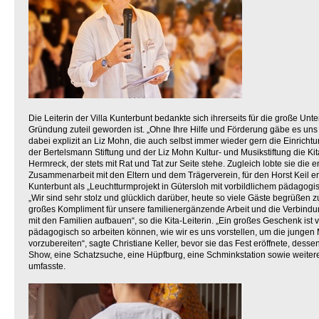
Die Leiterin der Villa Kunterbunt bedankte sich ihrerseits für die große Unter
Gründung zuteil geworden ist. „Ohne Ihre Hilfe und Förderung gäbe es uns he
dabei explizit an Liz Mohn, die auch selbst immer wieder gern die Einricht
der Bertelsmann Stiftung und der Liz Mohn Kultur- und Musikstiftung die Ki
Hermreck, der stets mit Rat und Tat zur Seite stehe. Zugleich lobte sie die
Zusammenarbeit mit den Eltern und dem Trägerverein, für den Horst Keil ers
Kunterbunt als „Leuchtturmprojekt in Gütersloh mit vorbildlichem pädagog
„Wir sind sehr stolz und glücklich darüber, heute so viele Gäste begrüßen zu
großes Kompliment für unsere familienergänzende Arbeit und die Verbindun
mit den Familien aufbauen“, so die Kita-Leiterin. „Ein großes Geschenk ist 
pädagogisch so arbeiten können, wie wir es uns vorstellen, um die jungen
vorzubereiten“, sagte Christiane Keller, bevor sie das Fest eröffnete, des
Show, eine Schatzsuche, eine Hüpfburg, eine Schminkstation sowie weite
umfasste.