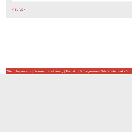
< zurück
Start
|
Impressum
|
Datenschutzerklärung
|
Kontakt
|
© Trägerverein Villa Kunterbunt e.V