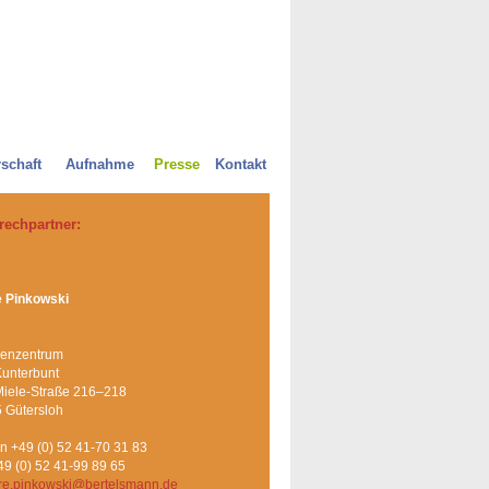
schaft
Aufnahme
Presse
Kontakt
rechpartner:
e Pinkowski
ienzentrum
Kunterbunt
Miele-Straße 216–218
 Gütersloh
on +49 (0) 52 41-70 31 83
49 (0) 52 41-99 89 65
rre.pinkowski@bertelsmann.de