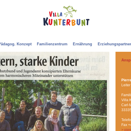
Villa Kunterbunt
Pädagog. Konzept
Familienzentrum
Ernährung
Erziehungspartner
Ansp
Pierr
Leiter
Famil
Villa 
Carl-
33335
Telef
Fax +
> pie