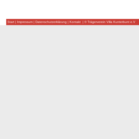
Start
|
Impressum
|
Datenschutzerklärung
|
Kontakt
|
© Trägerverein Villa Kunterbunt e.V