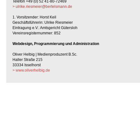
Telefon +49 (0) 52 41-80-72469
> ulrike.riesmeier@bertelsmann.de
1. Vorsitzender: Horst Keil
Geschäftsführerin: Ulrike Riesmeier
Eintragung e.V.: Amtsgericht Gütersloh
Vereinsregisternummer: 852
Webdesign, Programmierung und Administration
Oliver Helbig | Medienproduzent B.Sc.
Haller Straße 215
33334 Isselhorst
> www.oliverhelbig.de